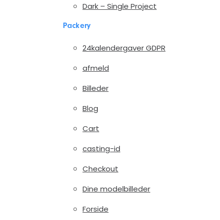
Dark – Single Project
Packery
24kalendergaver GDPR
afmeld
Billeder
Blog
Cart
casting-id
Checkout
Dine modelbilleder
Forside