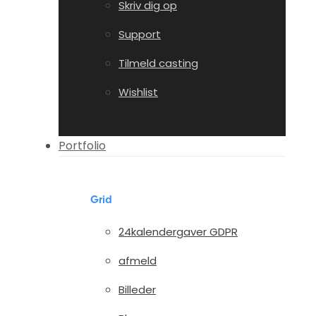
Skriv dig op
Support
Tilmeld casting
Wishlist
Portfolio
Grid
24kalendergaver GDPR
afmeld
Billeder