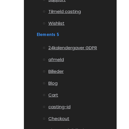
Tilmeld casting
Wishlist
Elements 5
24kalendergaver GDPR
afmeld
Billeder
Blog
Cart
casting-id
Checkout