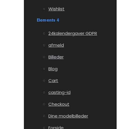
Wishlist
Elements 4
24kalendergaver GDPR
afmeld
Billeder
Blog
Cart
casting-id
Checkout
Dine modelbilleder
Forside