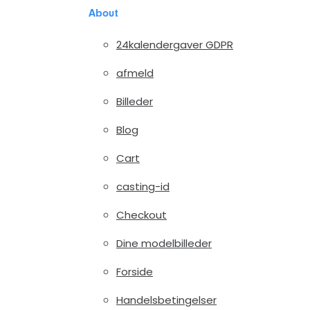
About
24kalendergaver GDPR
afmeld
Billeder
Blog
Cart
casting-id
Checkout
Dine modelbilleder
Forside
Handelsbetingelser