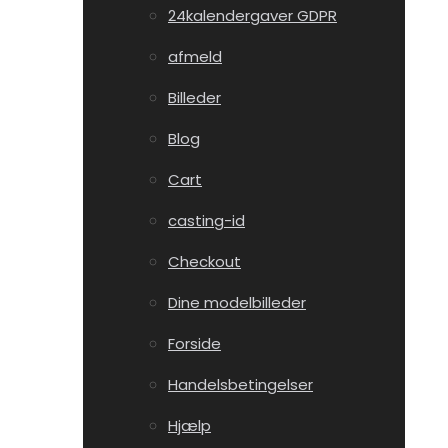
24kalendergaver GDPR
afmeld
Billeder
Blog
Cart
casting-id
Checkout
Dine modelbilleder
Forside
Handelsbetingelser
Hjælp