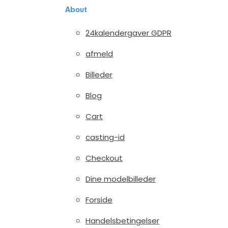
About
24kalendergaver GDPR
afmeld
Billeder
Blog
Cart
casting-id
Checkout
Dine modelbilleder
Forside
Handelsbetingelser