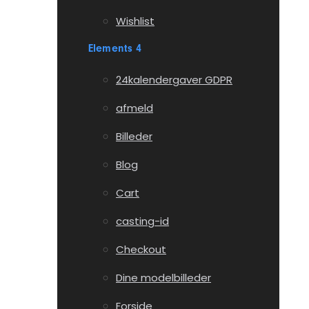
Wishlist
Elements 4
24kalendergaver GDPR
afmeld
Billeder
Blog
Cart
casting-id
Checkout
Dine modelbilleder
Forside