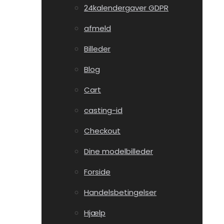
24kalendergaver GDPR
afmeld
Billeder
Blog
Cart
casting-id
Checkout
Dine modelbilleder
Forside
Handelsbetingelser
Hjælp