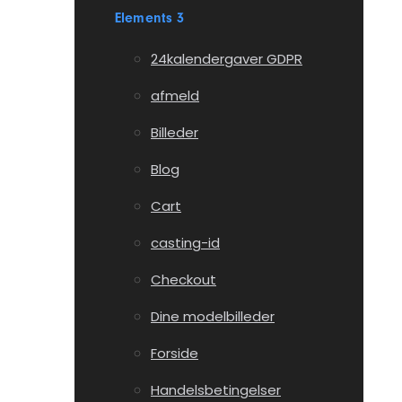
Elements 3
24kalendergaver GDPR
afmeld
Billeder
Blog
Cart
casting-id
Checkout
Dine modelbilleder
Forside
Handelsbetingelser