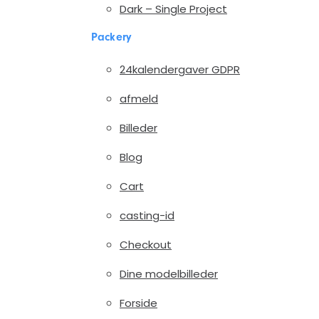
Dark – Single Project
Packery
24kalendergaver GDPR
afmeld
Billeder
Blog
Cart
casting-id
Checkout
Dine modelbilleder
Forside