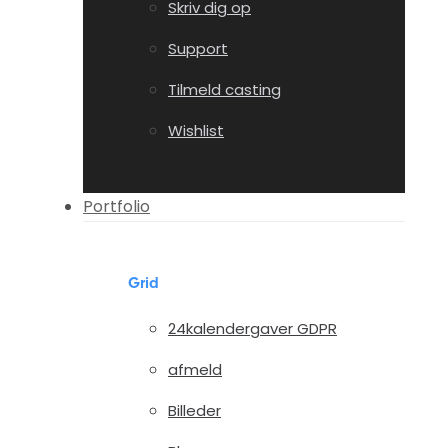
Skriv dig op
Support
Tilmeld casting
Wishlist
Portfolio
Grid
24kalendergaver GDPR
afmeld
Billeder