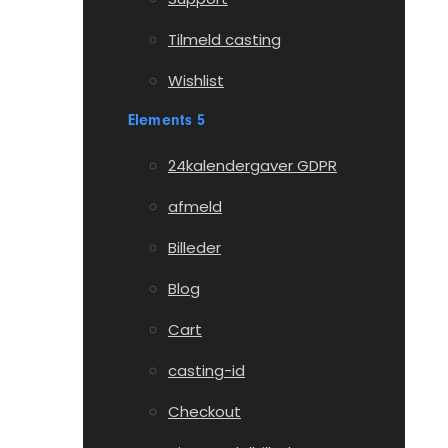
Tilmeld casting
Wishlist
Elements 5
24kalendergaver GDPR
afmeld
Billeder
Blog
Cart
casting-id
Checkout