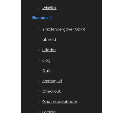
Wishlist
Elements 4
24kalendergaver GDPR
afmeld
Billeder
Blog
Cart
casting-id
Checkout
Dine modelbilleder
Forside