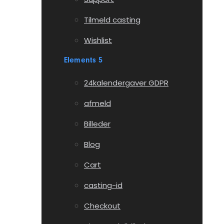
Tilmeld casting
Wishlist
Elements 5
24kalendergaver GDPR
afmeld
Billeder
Blog
Cart
casting-id
Checkout