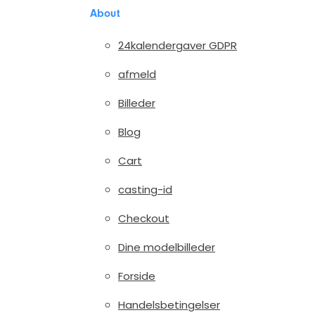
About
24kalendergaver GDPR
afmeld
Billeder
Blog
Cart
casting-id
Checkout
Dine modelbilleder
Forside
Handelsbetingelser