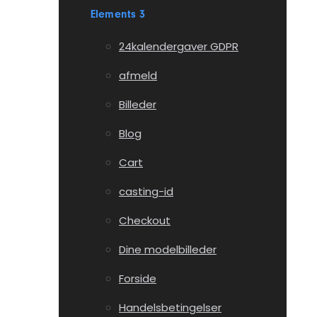
Elements 3
24kalendergaver GDPR
afmeld
Billeder
Blog
Cart
casting-id
Checkout
Dine modelbilleder
Forside
Handelsbetingelser