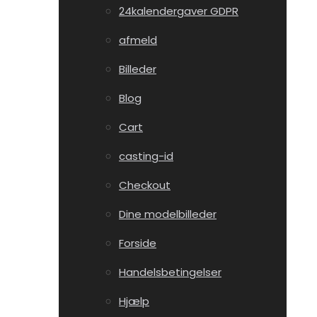
24kalendergaver GDPR
afmeld
Billeder
Blog
Cart
casting-id
Checkout
Dine modelbilleder
Forside
Handelsbetingelser
Hjælp