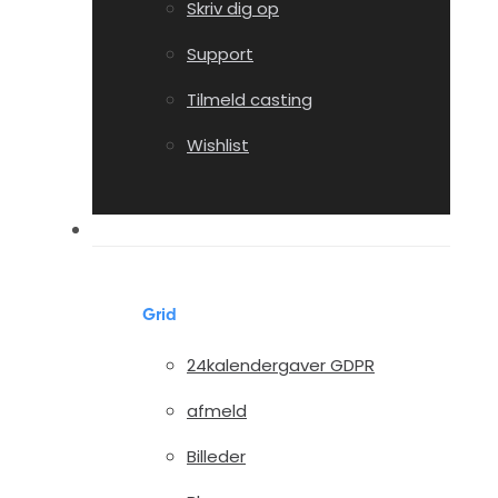
Skriv dig op
Support
Tilmeld casting
Wishlist
Portfolio
Grid
24kalendergaver GDPR
afmeld
Billeder