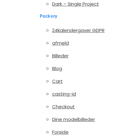
Dark – Single Project
Packery
24kalendergaver GDPR
afmeld
Billeder
Blog
Cart
casting-id
Checkout
Dine modelbilleder
Forside