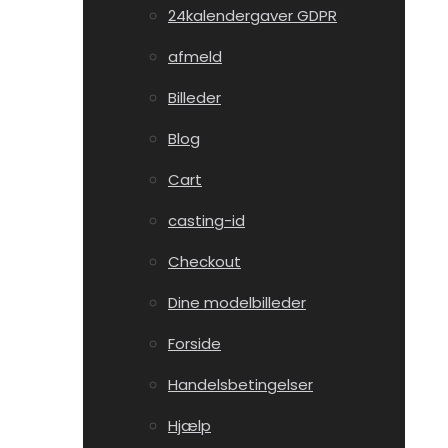
24kalendergaver GDPR
afmeld
Billeder
Blog
Cart
casting-id
Checkout
Dine modelbilleder
Forside
Handelsbetingelser
Hjælp