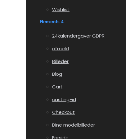
Wishlist
Elements 4
24kalendergaver GDPR
afmeld
Billeder
Blog
Cart
casting-id
Checkout
Dine modelbilleder
Forside