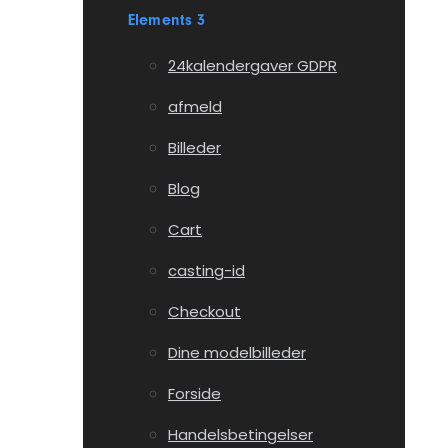
Elements 3
24kalendergaver GDPR
afmeld
Billeder
Blog
Cart
casting-id
Checkout
Dine modelbilleder
Forside
Handelsbetingelser