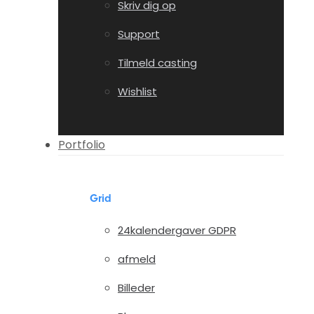
Skriv dig op
Support
Tilmeld casting
Wishlist
Portfolio
Grid
24kalendergaver GDPR
afmeld
Billeder