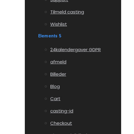
Tilmeld casting
Wishlist
Elements 5
24kalendergaver GDPR
afmeld
Billeder
Blog
Cart
casting-id
Checkout