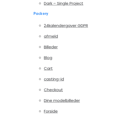
Dark – Single Project
Packery
24kalendergaver GDPR
afmeld
Billeder
Blog
Cart
casting-id
Checkout
Dine modelbilleder
Forside