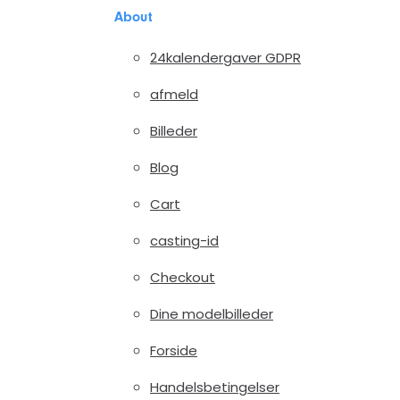
About
24kalendergaver GDPR
afmeld
Billeder
Blog
Cart
casting-id
Checkout
Dine modelbilleder
Forside
Handelsbetingelser